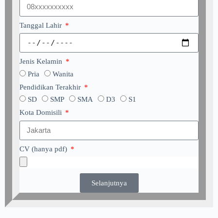
Tanggal Lahir
Jenis Kelamin
Pria
Wanita
Pendidikan Terakhir
SD
SMP
SMA
D3
S1
Kota Domisili
CV (hanya pdf)
Selanjutnya